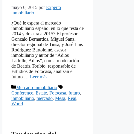
mayo 6, 2015
por
Experto
inmobiliario
¿Qué le espera al mercado
inmobiliario español en lo que resta de
2014 y de cara a 2015? El profesor
Gonzalo Bernardos, Miguel Sanz,
director regional de Tinsa, y José Luis
Rodríguez Bartolomé, asesor
inmobiliario y autor de “Adios
Ladrillo, Adios”, con la moderación
de Beatriz Toribio, responsable de
Estudios de Fotocasa, analizan el
futuro …
Leer más
Categorías
Etiquetas
Mercado Inmobiliario
Conference
,
Estate
,
Fotocasa
,
futuro
,
inmobiliario
,
mercado
,
Mesa
,
Real
,
World