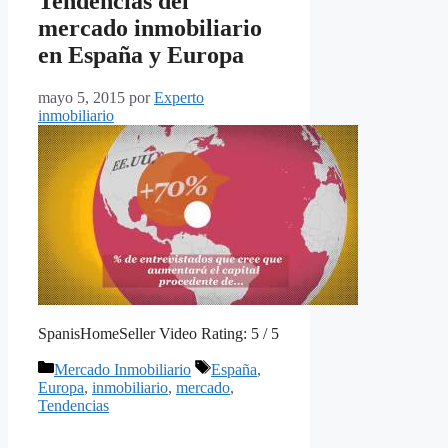
Tendencias del
mercado inmobiliario
en España y Europa
mayo 5, 2015
por
Experto
inmobiliario
SpanisHomeSeller Video Rating: 5 / 5
Categorías
Etiquetas
Mercado Inmobiliario
España
,
Europa
,
inmobiliario
,
mercado
,
Tendencias