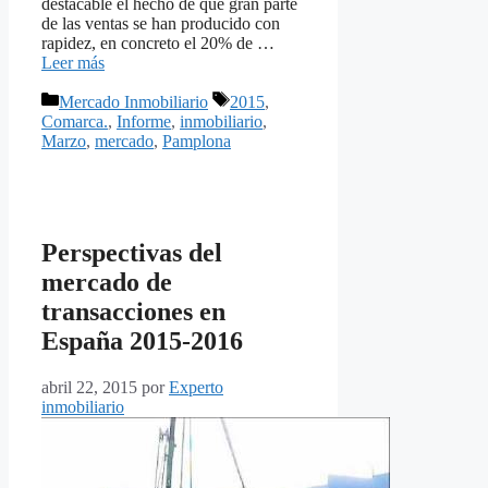
destacable el hecho de que gran parte
de las ventas se han producido con
rapidez, en concreto el 20% de …
Leer más
Categorías
Etiquetas
Mercado Inmobiliario
2015
,
Comarca.
,
Informe
,
inmobiliario
,
Marzo
,
mercado
,
Pamplona
Perspectivas del
mercado de
transacciones en
España 2015-2016
abril 22, 2015
por
Experto
inmobiliario