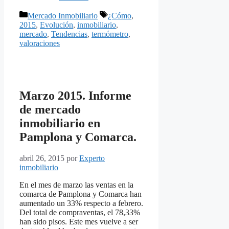
Categorías
Etiquetas
Mercado Inmobiliario
¿Cómo
,
2015
,
Evolución
,
inmobiliario
,
mercado
,
Tendencias
,
termómetro
,
valoraciones
Marzo 2015. Informe
de mercado
inmobiliario en
Pamplona y Comarca.
abril 26, 2015
por
Experto
inmobiliario
En el mes de marzo las ventas en la
comarca de Pamplona y Comarca han
aumentado un 33% respecto a febrero.
Del total de compraventas, el 78,33%
han sido pisos. Este mes vuelve a ser