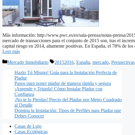
Más información: http://www.pwc.es/es/sala-prensa/notas-prensa/2015
mercado de transacciones para el conjunto de 2015 son, tras el increme
capital riesgo en 2014, altamente positivas. En España, el 78% de lo
Leer más
Categorías
Etiquetas
Mercado Inmobiliario
20152016
,
España
,
mercado
,
Perspectivas
Hazlo Tú Mismo! Guía para la Instalación Perfecta de
Pladur
Pasos para poner pladur de manera rápida y segura
¡Aprende y Triunfa! Cómo Instalar Pladur con
Confianza
¡No te lo Pierdas! Precio del Pladur por Metro Cuadrado
al Detalle
Domina la Instalación: Tipos de Perfiles para Pladur que
Debes Conocer
Casas de Lujo
Casas Ecológicas