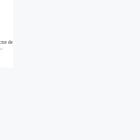
ctor de
 …