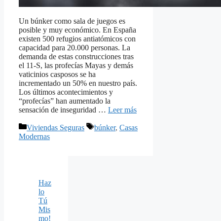
Un búnker como sala de juegos es
posible y muy económico. En España
existen 500 refugios antiatómicos con
capacidad para 20.000 personas. La
demanda de estas construcciones tras
el 11-S, las profecías Mayas y demás
vaticinios casposos se ha
incrementado un 50% en nuestro país.
Los últimos acontecimientos y
“profecías” han aumentado la
sensación de inseguridad …
Leer más
Categorías
Etiquetas
Viviendas Seguras
búnker
,
Casas
Modernas
Haz
lo
Tú
Mis
mo!