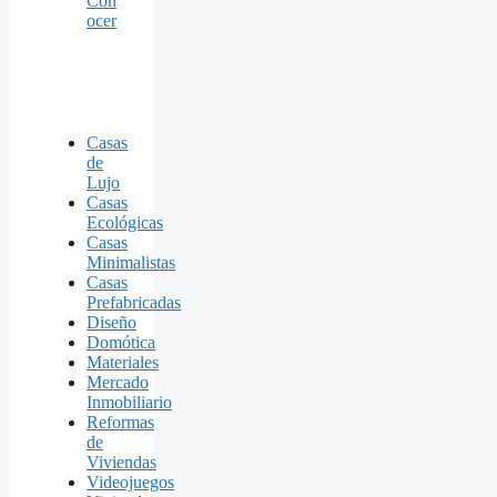
Con
ocer
Casas
de
Lujo
Casas
Ecológicas
Casas
Minimalistas
Casas
Prefabricadas
Diseño
Domótica
Materiales
Mercado
Inmobiliario
Reformas
de
Viviendas
Videojuegos