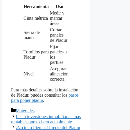
Herramienta
Uso
Medir y
Cinta métrica
marcar
áreas
Cortar
Sierra de
paneles
mano
de Pladur
Fijar
Tornillos para
paneles a
Pladur
los
perfiles
Asegurar
Nivel
alineación
correcta
Para más detalles sobre la instalación
de Pladur, puedes consultar los
pasos
para poner pladur
.
Categorías
Materiales
Las 5 inversiones inmobiliarias más
rentables que existen actualmente
¡No te lo Pierdas! Precio del Pladur