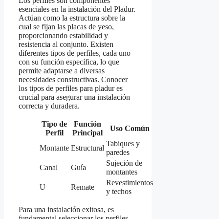
Los perfiles son componentes
esenciales en la instalación del Pladur.
Actúan como la estructura sobre la
cual se fijan las placas de yeso,
proporcionando estabilidad y
resistencia al conjunto. Existen
diferentes tipos de perfiles, cada uno
con su función específica, lo que
permite adaptarse a diversas
necesidades constructivas. Conocer
los tipos de perfiles para pladur es
crucial para asegurar una instalación
correcta y duradera.
Tipo de
Función
Uso Común
Perfil
Principal
Tabiques y
Montante
Estructural
paredes
Sujeción de
Canal
Guía
montantes
Revestimientos
U
Remate
y techos
Para una instalación exitosa, es
fundamental seleccionar los perfiles