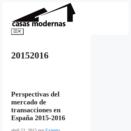
Saltar
al
contenido
Menú
20152016
Perspectivas del
mercado de
transacciones en
España 2015-2016
abril 22, 2015
por
Experto