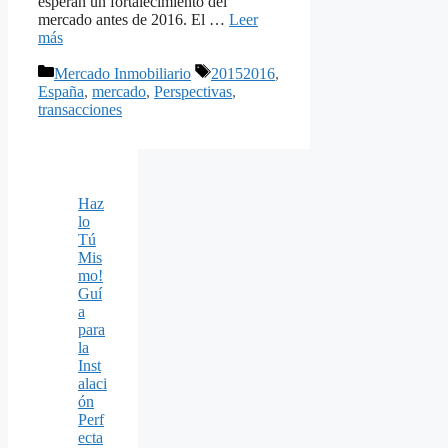
esperan un fortalecimiento del
mercado antes de 2016. El …
Leer
más
Categorías
Etiquetas
Mercado Inmobiliario
20152016
,
España
,
mercado
,
Perspectivas
,
transacciones
Haz
lo
Tú
Mis
mo!
Guí
a
para
la
Inst
alaci
ón
Perf
ecta