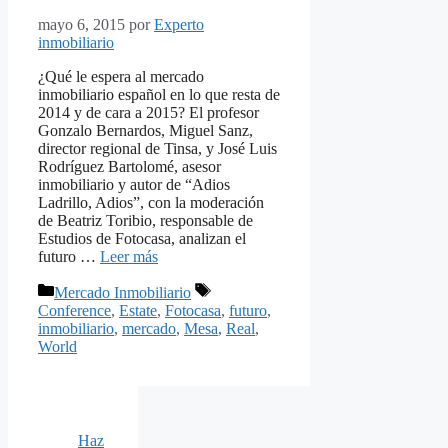
mayo 6, 2015
por
Experto
inmobiliario
¿Qué le espera al mercado
inmobiliario español en lo que resta de
2014 y de cara a 2015? El profesor
Gonzalo Bernardos, Miguel Sanz,
director regional de Tinsa, y José Luis
Rodríguez Bartolomé, asesor
inmobiliario y autor de “Adios
Ladrillo, Adios”, con la moderación
de Beatriz Toribio, responsable de
Estudios de Fotocasa, analizan el
futuro …
Leer más
Categorías
Etiquetas
Mercado Inmobiliario
Conference
,
Estate
,
Fotocasa
,
futuro
,
inmobiliario
,
mercado
,
Mesa
,
Real
,
World
Haz