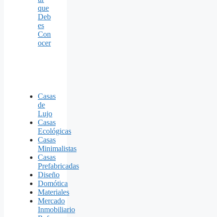
que
Deb
es
Con
ocer
Casas
de
Lujo
Casas
Ecológicas
Casas
Minimalistas
Casas
Prefabricadas
Diseño
Domótica
Materiales
Mercado
Inmobiliario