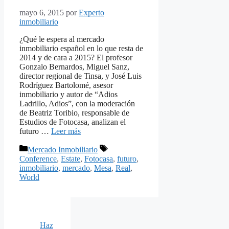
mayo 6, 2015
por
Experto
inmobiliario
¿Qué le espera al mercado
inmobiliario español en lo que resta de
2014 y de cara a 2015? El profesor
Gonzalo Bernardos, Miguel Sanz,
director regional de Tinsa, y José Luis
Rodríguez Bartolomé, asesor
inmobiliario y autor de “Adios
Ladrillo, Adios”, con la moderación
de Beatriz Toribio, responsable de
Estudios de Fotocasa, analizan el
futuro …
Leer más
Categorías
Etiquetas
Mercado Inmobiliario
Conference
,
Estate
,
Fotocasa
,
futuro
,
inmobiliario
,
mercado
,
Mesa
,
Real
,
World
Haz