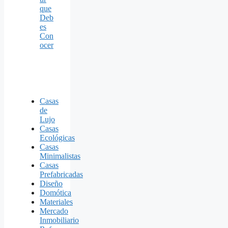
que
Deb
es
Con
ocer
Casas
de
Lujo
Casas
Ecológicas
Casas
Minimalistas
Casas
Prefabricadas
Diseño
Domótica
Materiales
Mercado
Inmobiliario