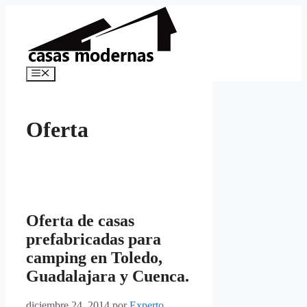
Saltar
al
contenido
Menú
Oferta
Oferta de casas
prefabricadas para
camping en Toledo,
Guadalajara y Cuenca.
diciembre 24, 2014
por
Experto