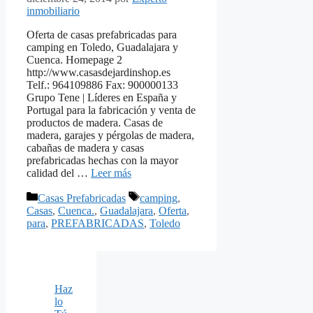
inmobiliario
Oferta de casas prefabricadas para
camping en Toledo, Guadalajara y
Cuenca. Homepage 2
http://www.casasdejardinshop.es
Telf.: 964109886 Fax: 900000133
Grupo Tene | Líderes en España y
Portugal para la fabricación y venta de
productos de madera. Casas de
madera, garajes y pérgolas de madera,
cabañas de madera y casas
prefabricadas hechas con la mayor
calidad del …
Leer más
Categorías
Etiquetas
Casas Prefabricadas
camping
,
Casas
,
Cuenca.
,
Guadalajara
,
Oferta
,
para
,
PREFABRICADAS
,
Toledo
Haz
lo