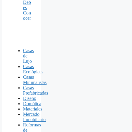
Deb
es
Con
ocer
Casas
de
Lujo
Casas
Ecológicas
Casas
Minimalistas
Casas
Prefabricadas
Diseño
Domótica
Materiales
Mercado
Inmobiliario
Reformas
de