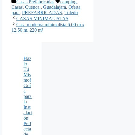
Categorías
Etiquetas
Casas Prefabricadas
camping
,
Casas
,
Cuenca.
,
Guadalajara
,
Oferta
,
para
,
PREFABRICADAS
,
Toledo
CASAS MINIMALISTAS
Casa moderna minimalista 6.00 m x
12.50 m, 220 m²
Haz
lo
Tú
Mis
mo!
Guí
a
para
la
Inst
alaci
ón
Perf
ecta
de