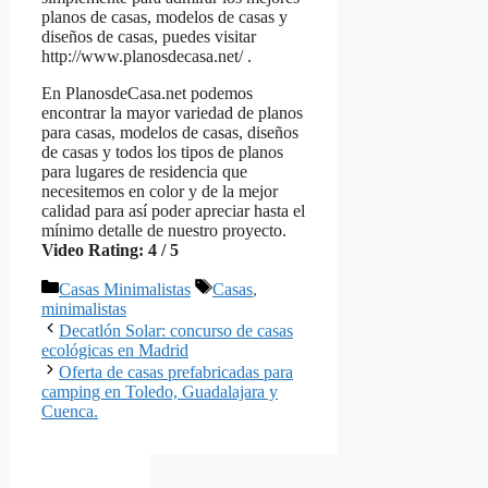
planos de casas, modelos de casas y
diseños de casas, puedes visitar
http://www.planosdecasa.net/ .
En PlanosdeCasa.net podemos
encontrar la mayor variedad de planos
para casas, modelos de casas, diseños
de casas y todos los tipos de planos
para lugares de residencia que
necesitemos en color y de la mejor
calidad para así poder apreciar hasta el
mínimo detalle de nuestro proyecto.
Video Rating: 4 / 5
Categorías
Etiquetas
Casas Minimalistas
Casas
,
minimalistas
Decatlón Solar: concurso de casas
ecológicas en Madrid
Oferta de casas prefabricadas para
camping en Toledo, Guadalajara y
Cuenca.