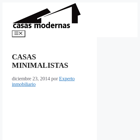
Saltar
al
contenido
Menú
CASAS
MINIMALISTAS
diciembre 23, 2014
por
Experto
inmobiliario