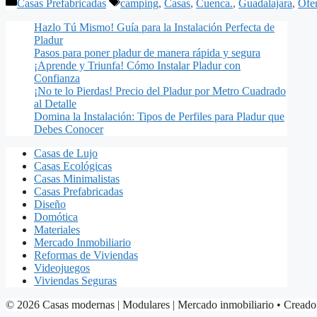
Categorías
Etiquetas
Casas Prefabricadas
camping
,
Casas
,
Cuenca.
,
Guadalajara
,
Ofer
Hazlo Tú Mismo! Guía para la Instalación Perfecta de
Pladur
Pasos para poner pladur de manera rápida y segura
¡Aprende y Triunfa! Cómo Instalar Pladur con
Confianza
¡No te lo Pierdas! Precio del Pladur por Metro Cuadrado
al Detalle
Domina la Instalación: Tipos de Perfiles para Pladur que
Debes Conocer
Casas de Lujo
Casas Ecológicas
Casas Minimalistas
Casas Prefabricadas
Diseño
Domótica
Materiales
Mercado Inmobiliario
Reformas de Viviendas
Videojuegos
Viviendas Seguras
© 2026 Casas modernas | Modulares | Mercado inmobiliario
• Creado