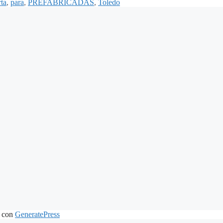
ta
,
para
,
PREFABRICADAS
,
Toledo
 con
GeneratePress