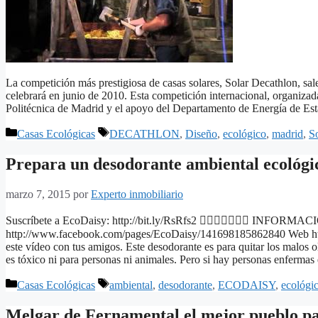
La competición más prestigiosa de casas solares, Solar Decathlon, sa
celebrará en junio de 2010. Esta competición internacional, organizad
Politécnica de Madrid y el apoyo del Departamento de Energía de Es
Categorías
Etiquetas
Casas Ecológicas
DECATHLON
,
Diseño
,
ecológico
,
madrid
,
S
Prepara un desodorante ambiental ecológi
marzo 7, 2015
por
Experto inmobiliario
Suscríbete a EcoDaisy: http://bit.ly/RsRfs2  INFO
http://www.facebook.com/pages/EcoDaisy/141698185862840 Web http:
este vídeo con tus amigos. Este desodorante es para quitar los malos 
es tóxico ni para personas ni animales. Pero si hay personas enferma
Categorías
Etiquetas
Casas Ecológicas
ambiental
,
desodorante
,
ECODAISY
,
ecológi
Melgar de Fernamental el mejor pueblo pa