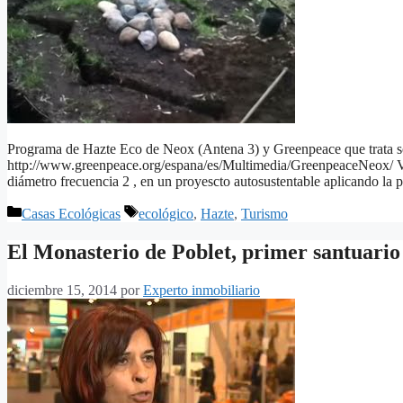
Programa de Hazte Eco de Neox (Antena 3) y Greenpeace que trata so
http://www.greenpeace.org/espana/es/Multimedia/GreenpeaceNeox/ Vi
diámetro frecuencia 2 , en un proyescto autosustentable aplicando la 
Categorías
Etiquetas
Casas Ecológicas
ecológico
,
Hazte
,
Turismo
El Monasterio de Poblet, primer santuario
diciembre 15, 2014
por
Experto inmobiliario