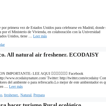
le por primera vez de Estados Unidos para celebrarse en Madrid, donde 
a por el Ministerio de Vivienda, en colaboración con la Universidad
tados Unidos, tiene …
Leer más
olar
co. All natural air freshener. ECODAISY
RMACION IMPORTANTE- LEE AQUI  Facebook
//www.ecodaisynature.com/ Twitter: http://twitter.com/ecodaisy Co
olores del ambiente o para refrescarlo.Lo mejor de este ambientador es 
s en …
Leer más
co
,
freshener.
,
Natural
,
Prepara
ra hacer turismo Rural ecológico