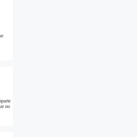
se
mparte
que no