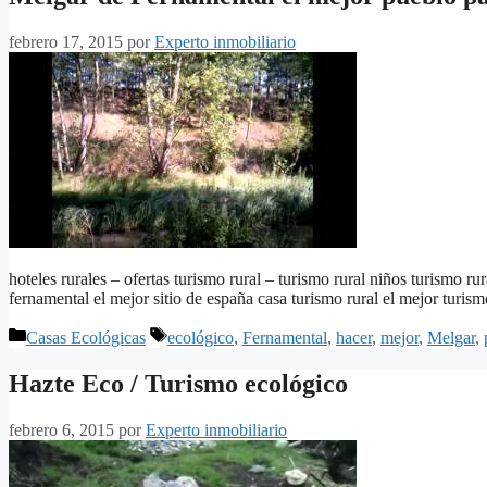
febrero 17, 2015
por
Experto inmobiliario
hoteles rurales – ofertas turismo rural – turismo rural niños turismo ru
fernamental el mejor sitio de españa casa turismo rural el mejor turis
Categorías
Etiquetas
Casas Ecológicas
ecológico
,
Fernamental
,
hacer
,
mejor
,
Melgar
,
Hazte Eco / Turismo ecológico
febrero 6, 2015
por
Experto inmobiliario