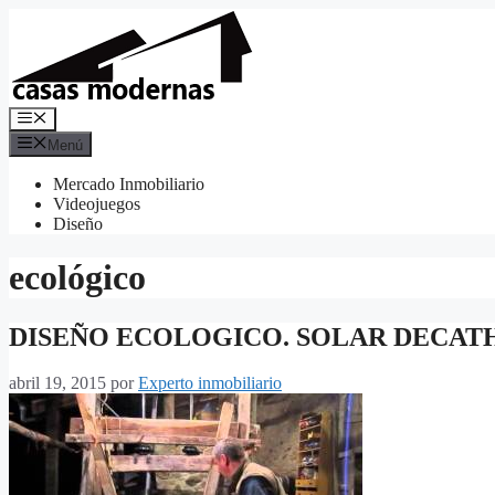
Saltar
al
contenido
Menú
Menú
Mercado Inmobiliario
Videojuegos
Diseño
ecológico
DISEÑO ECOLOGICO. SOLAR DECAT
abril 19, 2015
por
Experto inmobiliario