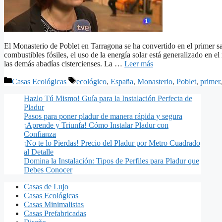
El Monasterio de Poblet en Tarragona se ha convertido en el primer 
combustibles fósiles, el uso de la energía solar está generalizado en el
las demás abadías cistercienses. La …
Leer más
Categorías
Etiquetas
Casas Ecológicas
ecológico
,
España
,
Monasterio
,
Poblet
,
primer
Hazlo Tú Mismo! Guía para la Instalación Perfecta de
Pladur
Pasos para poner pladur de manera rápida y segura
¡Aprende y Triunfa! Cómo Instalar Pladur con
Confianza
¡No te lo Pierdas! Precio del Pladur por Metro Cuadrado
al Detalle
Domina la Instalación: Tipos de Perfiles para Pladur que
Debes Conocer
Casas de Lujo
Casas Ecológicas
Casas Minimalistas
Casas Prefabricadas