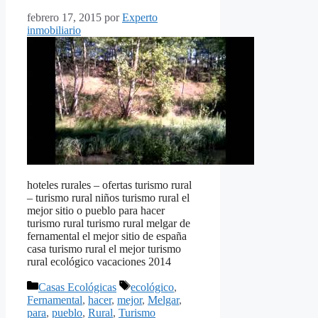
febrero 17, 2015
por
Experto
inmobiliario
hoteles rurales – ofertas turismo rural
– turismo rural niños turismo rural el
mejor sitio o pueblo para hacer
turismo rural turismo rural melgar de
fernamental el mejor sitio de españa
casa turismo rural el mejor turismo
rural ecológico vacaciones 2014
Categorías
Etiquetas
Casas Ecológicas
ecológico
,
Fernamental
,
hacer
,
mejor
,
Melgar
,
para
,
pueblo
,
Rural
,
Turismo