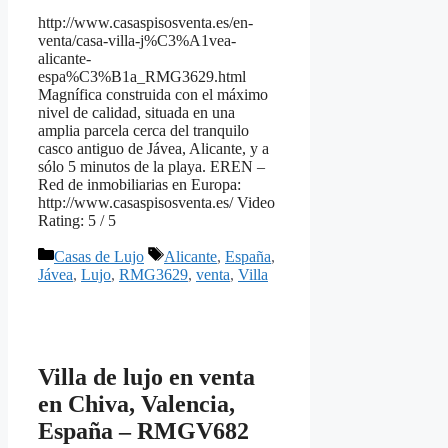
http://www.casaspisosventa.es/en-
venta/casa-villa-j%C3%A1vea-
alicante-
espa%C3%B1a_RMG3629.html
Magnífica construida con el máximo
nivel de calidad, situada en una
amplia parcela cerca del tranquilo
casco antiguo de Jávea, Alicante, y a
sólo 5 minutos de la playa. EREN –
Red de inmobiliarias en Europa:
http://www.casaspisosventa.es/ Video
Rating: 5 / 5
Categorías
Etiquetas
Casas de Lujo
Alicante
,
España
,
Jávea
,
Lujo
,
RMG3629
,
venta
,
Villa
Villa de lujo en venta
en Chiva, Valencia,
España – RMGV682