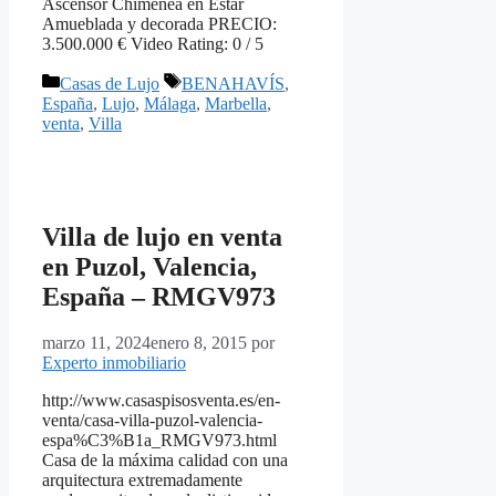
Ascensor Chimenea en Estar
Amueblada y decorada PRECIO:
3.500.000 € Video Rating: 0 / 5
Categorías
Etiquetas
Casas de Lujo
BENAHAVÍS
,
España
,
Lujo
,
Málaga
,
Marbella
,
venta
,
Villa
Villa de lujo en venta
en Puzol, Valencia,
España – RMGV973
marzo 11, 2024
enero 8, 2015
por
Experto inmobiliario
http://www.casaspisosventa.es/en-
venta/casa-villa-puzol-valencia-
espa%C3%B1a_RMGV973.html
Casa de la máxima calidad con una
arquitectura extremadamente