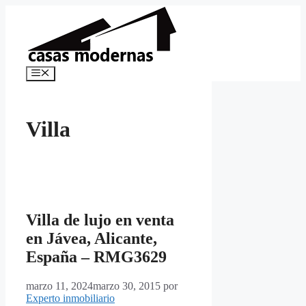
Saltar
al
contenido
Menú
Villa
Villa de lujo en venta
en Jávea, Alicante,
España – RMG3629
marzo 11, 2024
marzo 30, 2015
por
Experto inmobiliario