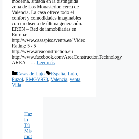
moderna, situada en la distinguida
zona de Los Monasterior, cerca de
Valencia. La casa ofrece todo el
confort y comodidades imaginables
con un diseño de última generación.
EREN – Red de inmobiliarias en
Europa:
http://www.casaspisosventa.es/ Video
Rating: 5 / 5
http://www.areaconstruction.eu –
http://www.facebook.com/AreaConstructionTechnology
AREA – …
Leer más
Categorías
Etiquetas
Casas de Lujo
España
,
Lujo
,
Puzol
,
RMGV973
,
Valencia
,
venta
,
Villa
Haz
lo
Tú
Mis
mo!