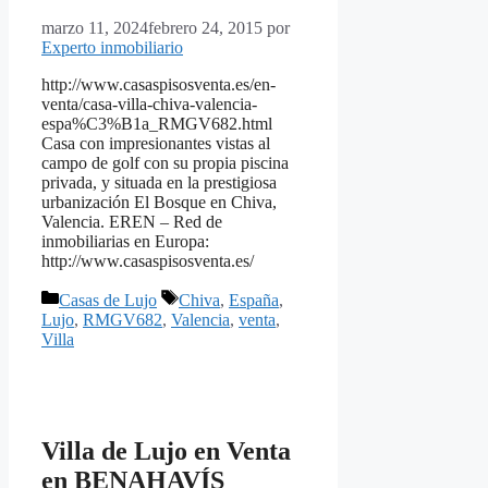
marzo 11, 2024
febrero 24, 2015
por
Experto inmobiliario
http://www.casaspisosventa.es/en-
venta/casa-villa-chiva-valencia-
espa%C3%B1a_RMGV682.html
Casa con impresionantes vistas al
campo de golf con su propia piscina
privada, y situada en la prestigiosa
urbanización El Bosque en Chiva,
Valencia. EREN – Red de
inmobiliarias en Europa:
http://www.casaspisosventa.es/
Categorías
Etiquetas
Casas de Lujo
Chiva
,
España
,
Lujo
,
RMGV682
,
Valencia
,
venta
,
Villa
Villa de Lujo en Venta
en BENAHAVÍS