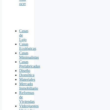
ocer
Casas
de
Lujo
Casas
Ecológicas
Casas
Minimalistas
Casas
Prefabricadas
Diseño
Domótica
Materiales
Mercado
Inmobiliario
Reformas
de
Viviendas
Videojuegos