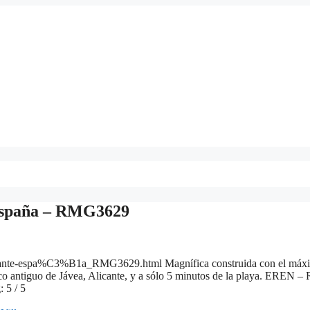
, España – RMG3629
licante-espa%C3%B1a_RMG3629.html Magnífica construida con el máx
asco antiguo de Jávea, Alicante, y a sólo 5 minutos de la playa. EREN –
 5 / 5