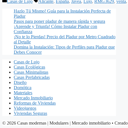
Categorías
Etiquetas
Casas de Lujo
Alicante
,
España
,
Jávea
,
Lujo
,
RMG3629
,
venta
Hazlo Tú Mismo! Guía para la Instalación Perfecta de
Pladur
Pasos para poner pladur de manera rápida y segura
¡Aprende y Triunfa! Cómo Instalar Pladur con
Confianza
¡No te lo Pierdas! Precio del Pladur por Metro Cuadrado
al Detalle
Domina la Instalación: Tipos de Perfiles para Pladur que
Debes Conocer
Casas de Lujo
Casas Ecológicas
Casas Minimalistas
Casas Prefabricadas
Diseño
Domótica
Materiales
Mercado Inmobiliario
Reformas de Viviendas
Videojuegos
Viviendas Seguras
© 2026 Casas modernas | Modulares | Mercado inmobiliario
• Creado