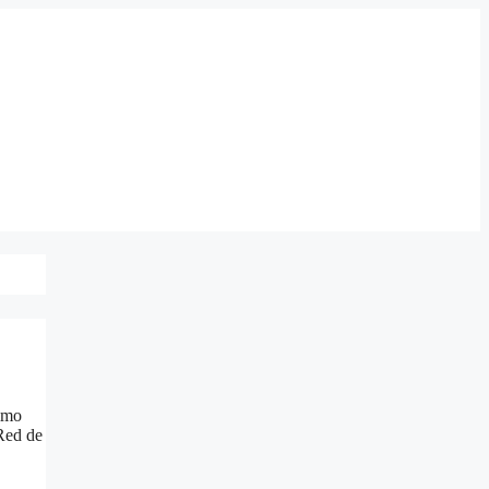
imo
 Red de