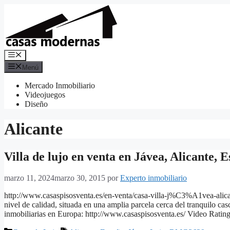
Saltar
al
contenido
Menú
Menú
Mercado Inmobiliario
Videojuegos
Diseño
Alicante
Villa de lujo en venta en Jávea, Alicante
marzo 11, 2024
marzo 30, 2015
por
Experto inmobiliario
http://www.casaspisosventa.es/en-venta/casa-villa-j%C3%A1vea-a
nivel de calidad, situada en una amplia parcela cerca del tranquilo c
inmobiliarias en Europa: http://www.casaspisosventa.es/ Video Rating: