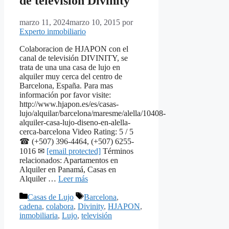
de televisión Divinity
marzo 11, 2024
marzo 10, 2015
por
Experto inmobiliario
Colaboracion de HJAPON con el
canal de televisión DIVINITY, se
trata de una una casa de lujo en
alquiler muy cerca del centro de
Barcelona, España. Para mas
información por favor visite:
http://www.hjapon.es/es/casas-
lujo/alquilar/barcelona/maresme/alella/10408-
alquiler-casa-lujo-diseno-en-alella-
cerca-barcelona Video Rating: 5 / 5
☎ (+507) 396-4464, (+507) 6255-
1016 ✉
[email protected]
Términos
relacionados: Apartamentos en
Alquiler en Panamá, Casas en
Alquiler …
Leer más
Categorías
Etiquetas
Casas de Lujo
Barcelona
,
cadena
,
colabora
,
Divinity
,
HJAPON
,
inmobiliaria
,
Lujo
,
televisión