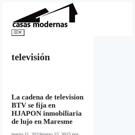
Saltar
al
contenido
Menú
televisión
La cadena de television
BTV se fija en
HJAPON inmobiliaria
de lujo en Maresme
marzo 11, 2024
marzo 15, 2015
por