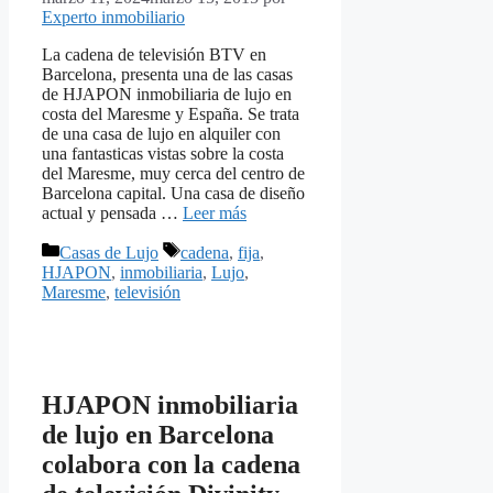
Experto inmobiliario
La cadena de televisión BTV en
Barcelona, presenta una de las casas
de HJAPON inmobiliaria de lujo en
costa del Maresme y España. Se trata
de una casa de lujo en alquiler con
una fantasticas vistas sobre la costa
del Maresme, muy cerca del centro de
Barcelona capital. Una casa de diseño
actual y pensada …
Leer más
Categorías
Etiquetas
Casas de Lujo
cadena
,
fija
,
HJAPON
,
inmobiliaria
,
Lujo
,
Maresme
,
televisión
HJAPON inmobiliaria
de lujo en Barcelona
colabora con la cadena