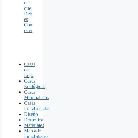
ur
que
Deb
es
Con
ocer
Casas
de
Lujo
Casas
Ecológicas
Casas
Minimalistas
Casas
Prefabricadas
Diseño
Domótica
Materiales
Mercado
Inmobiliario