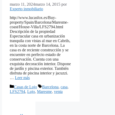
marzo 11, 2024
marzo 14, 2015
por
Experto inmobiliario
http://www.lucasfox.es/Buy-
property/Spain/Barcelona/Maresme-
coast/House-Villa/LFS2794.html
Descripción de la propiedad
Espectacular casa en urbanización
tranquila con vistas al mar en Cabrils,
en la costa norte de Barcelona. La
casa es de reciente construcción y se
encuentre en perfecto estado de
conservación. Cuenta con una
exquisita decoración interior. Dispone
de jardín y piscina exterior. También
disfruta de piscina interior y jacuzzi.
…
Leer más
Categorías
Etiquetas
Casas de Lujo
Barcelona
,
casa
,
LFS2794
,
Lujo
,
Maresme
,
venta