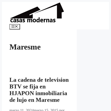
Saltar
al
contenido
Menú
Maresme
La cadena de television
BTV se fija en
HJAPON inmobiliaria
de lujo en Maresme
marzo 11, 2024
marzo 15, 2015
por