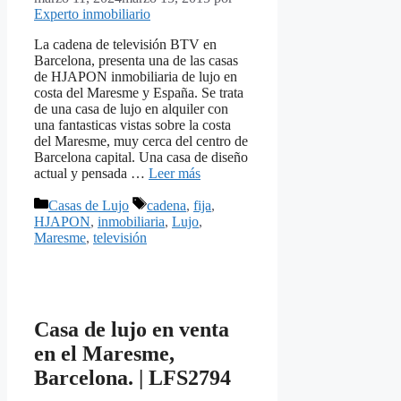
Experto inmobiliario
La cadena de televisión BTV en
Barcelona, presenta una de las casas
de HJAPON inmobiliaria de lujo en
costa del Maresme y España. Se trata
de una casa de lujo en alquiler con
una fantasticas vistas sobre la costa
del Maresme, muy cerca del centro de
Barcelona capital. Una casa de diseño
actual y pensada …
Leer más
Categorías
Etiquetas
Casas de Lujo
cadena
,
fija
,
HJAPON
,
inmobiliaria
,
Lujo
,
Maresme
,
televisión
Casa de lujo en venta
en el Maresme,
Barcelona. | LFS2794