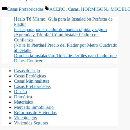
Categorías
Etiquetas
Casas Prefabricadas
ACERO
,
Casas
,
HORMIGON.
,
MODEL
Hazlo Tú Mismo! Guía para la Instalación Perfecta de
Pladur
Pasos para poner pladur de manera rápida y segura
¡Aprende y Triunfa! Cómo Instalar Pladur con
Confianza
¡No te lo Pierdas! Precio del Pladur por Metro Cuadrado
al Detalle
Domina la Instalación: Tipos de Perfiles para Pladur que
Debes Conocer
Casas de Lujo
Casas Ecológicas
Casas Minimalistas
Casas Prefabricadas
Diseño
Domótica
Materiales
Mercado Inmobiliario
Reformas de Viviendas
Videojuegos
Viviendas Seguras