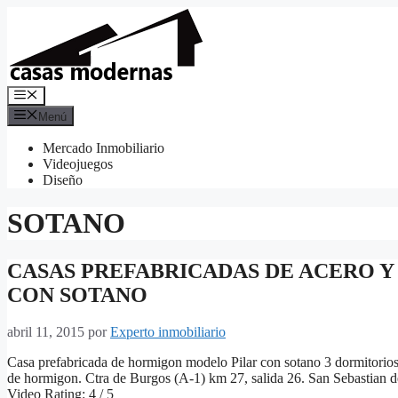
Saltar
al
contenido
Menú
Menú
Mercado Inmobiliario
Videojuegos
Diseño
SOTANO
CASAS PREFABRICADAS DE ACERO 
CON SOTANO
abril 11, 2015
por
Experto inmobiliario
Casa prefabricada de hormigon modelo Pilar con sotano 3 dormi
de hormigon. Ctra de Burgos (A-1) km 27, salida 26. San Sebastia
Video Rating: 4 / 5