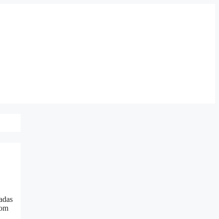
adas
com