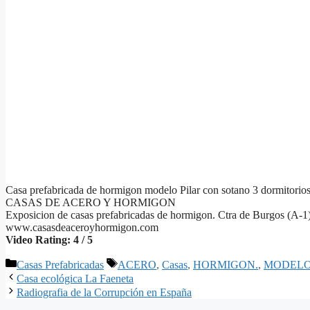
Casa prefabricada de hormigon modelo Pilar con sotano 3 dormitorios
CASAS DE ACERO Y HORMIGON
Exposicion de casas prefabricadas de hormigon. Ctra de Burgos (A-1)
www.casasdeaceroyhormigon.com
Video Rating: 4 / 5
Categorías
Etiquetas
Casas Prefabricadas
ACERO
,
Casas
,
HORMIGON.
,
MODEL
Casa ecológica La Faeneta
Radiografia de la Corrupción en España