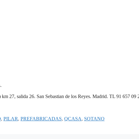
.
 km 27, salida 26. San Sebastian de los Reyes. Madrid. TL 91 657 09 
O
,
PILAR
,
PREFABRICADAS
,
QCASA
,
SOTANO