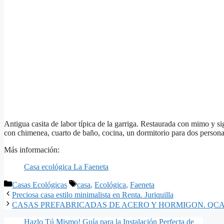
Antigua casita de labor típica de la garriga. Restaurada con mimo y si
con chimenea, cuarto de baño, cocina, un dormitorio para dos personas
Más información:
Casa ecológica La Faeneta
Categorías
Etiquetas
Casas Ecológicas
casa
,
Ecológica
,
Faeneta
Preciosa casa estilo minimalista en Renta. Juriquilla
CASAS PREFABRICADAS DE ACERO Y HORMIGON. QC
Hazlo Tú Mismo! Guía para la Instalación Perfecta de