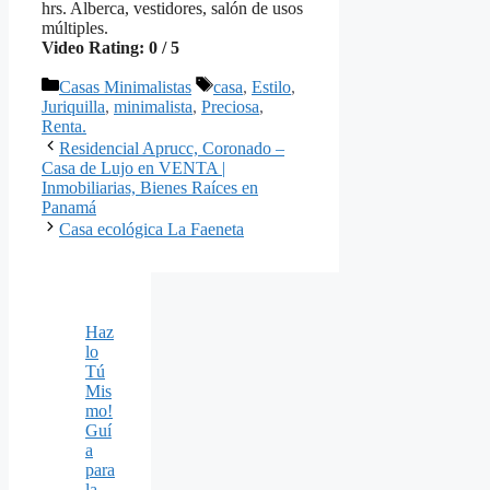
hrs. Alberca, vestidores, salón de usos
múltiples.
Video Rating: 0 / 5
Categorías
Etiquetas
Casas Minimalistas
casa
,
Estilo
,
Juriquilla
,
minimalista
,
Preciosa
,
Renta.
Residencial Aprucc, Coronado –
Casa de Lujo en VENTA |
Inmobiliarias, Bienes Raíces en
Panamá
Casa ecológica La Faeneta
Haz
lo
Tú
Mis
mo!
Guí
a
para
la