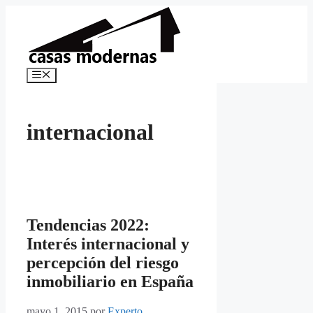
Saltar
al
contenido
Menú
internacional
Tendencias 2022:
Interés internacional y
percepción del riesgo
inmobiliario en España
mayo 1, 2015
por
Experto