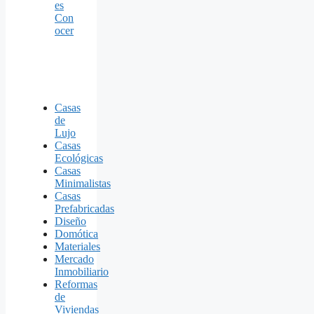
es
Con
ocer
Casas
de
Lujo
Casas
Ecológicas
Casas
Minimalistas
Casas
Prefabricadas
Diseño
Domótica
Materiales
Mercado
Inmobiliario
Reformas
de
Viviendas