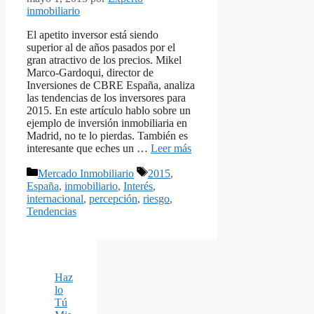
inmobiliario
El apetito inversor está siendo
superior al de años pasados por el
gran atractivo de los precios. Mikel
Marco-Gardoqui, director de
Inversiones de CBRE España, analiza
las tendencias de los inversores para
2015. En este artículo hablo sobre un
ejemplo de inversión inmobiliaria en
Madrid, no te lo pierdas. También es
interesante que eches un …
Leer más
Categorías
Etiquetas
Mercado Inmobiliario
2015
,
España
,
inmobiliario
,
Interés
,
internacional
,
percepción
,
riesgo
,
Tendencias
Haz
lo
Tú