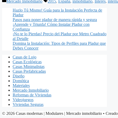
Categorías
Etiquetas
Mercado Inmobiliario
2015
,
España
,
inmobiliario
,
Interés
,
intern
Hazlo Tú Mismo! Guía para la Instalación Perfecta de
Pladur
Pasos para poner pladur de manera rápida y segura
¡Aprende y Triunfa! Cómo Instalar Pladur con
Confianza
¡No te lo Pierdas! Precio del Pladur por Metro Cuadrado
al Detalle
Domina la Instalación: Tipos de Perfiles para Pladur que
Debes Conocer
Casas de Lujo
Casas Ecológicas
Casas Minimalistas
Casas Prefabricadas
Diseño
Domótica
Materiales
Mercado Inmobiliario
Reformas de Viviendas
Videojuegos
Viviendas Seguras
© 2026 Casas modernas | Modulares | Mercado inmobiliario
• Creado