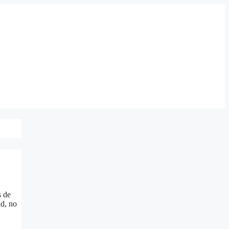
s de
id, no