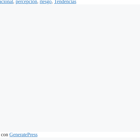
acional
,
percepción
,
riesgo
,
Tendencias
 con
GeneratePress