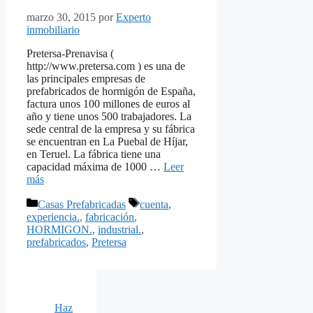
marzo 30, 2015
por
Experto
inmobiliario
Pretersa-Prenavisa (
http://www.pretersa.com ) es una de
las principales empresas de
prefabricados de hormigón de España,
factura unos 100 millones de euros al
año y tiene unos 500 trabajadores. La
sede central de la empresa y su fábrica
se encuentran en La Puebal de Híjar,
en Teruel. La fábrica tiene una
capacidad máxima de 1000 …
Leer
más
Categorías
Etiquetas
Casas Prefabricadas
cuenta
,
experiencia.
,
fabricación
,
HORMIGON.
,
industrial.
,
prefabricados
,
Pretersa
Haz