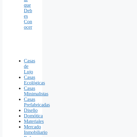
que
Deb
es
Con
ocer
Casas
de
Lujo
Casas
Ecológicas
Casas
Minimalistas
Casas
Prefabricadas
Diseño
Domótica
Materiales
Mercado
Inmobiliario