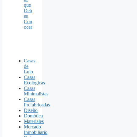
que
Deb
es
Con
ocer
Casas
de
Lujo
Casas
Ecológicas
Casas
Minimalistas
Casas
Prefabricadas
Diseño
Domótica
Materiales
Mercado
Inmobiliario