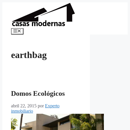
Saltar
al
contenido
Menú
earthbag
Domos Ecológicos
abril 22, 2015
por
Experto
inmobiliario