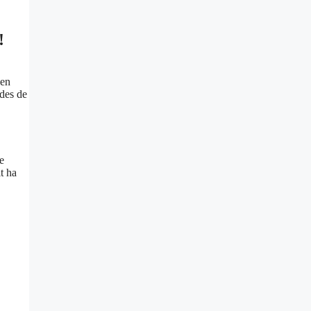
!
 en
ades de
e
t ha