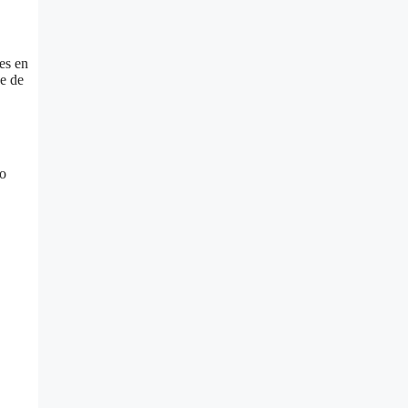
es en
de de
do