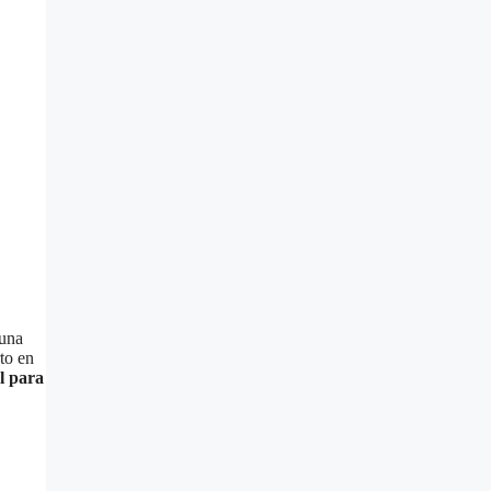
 una
to en
l para