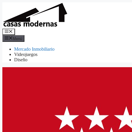
Saltar
al
contenido
Menú
Menú
Mercado Inmobiliario
Videojuegos
Diseño