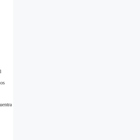
l
ios
uentra