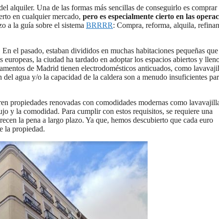
del alquiler. Una de las formas más sencillas de conseguirlo es comprar
ierto en cualquier mercado,
pero es especialmente cierto en las opera
o a la guía sobre el sistema
BRRRR
: Compra, reforma, alquila, refinan
. En el pasado, estaban divididos en muchas habitaciones pequeñas que
 europeas, la ciudad ha tardado en adoptar los espacios abiertos y llen
tamentos de Madrid tienen electrodomésticos anticuados, como lavavajil
 del agua y/o la capacidad de la caldera son a menudo insuficientes pa
fieren propiedades renovadas con comodidades modernas como lavavajill
lujo y la comodidad. Para cumplir con estos requisitos, se requiere una
recen la pena a largo plazo. Ya que, hemos descubierto que cada euro
e la propiedad.