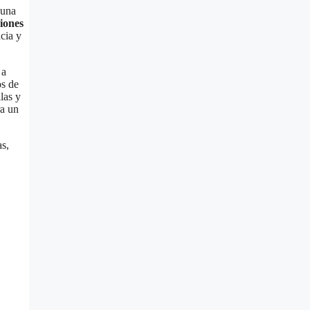
 una
ciones
cia y
 a
os de
las y
ra un
as,