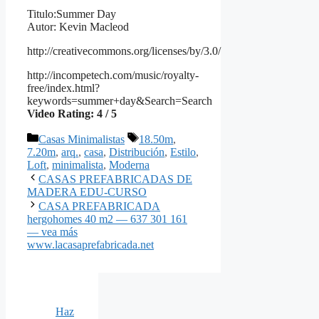
Titulo:Summer Day
Autor: Kevin Macleod
http://creativecommons.org/licenses/by/3.0/
http://incompetech.com/music/royalty-
free/index.html?
keywords=summer+day&Search=Search
Video Rating: 4 / 5
Categorías
Etiquetas
Casas Minimalistas
18.50m
,
7.20m
,
arq.
,
casa
,
Distribución
,
Estilo
,
Loft
,
minimalista
,
Moderna
CASAS PREFABRICADAS DE
MADERA EDU-CURSO
CASA PREFABRICADA
hergohomes 40 m2 — 637 301 161
— vea más
www.lacasaprefabricada.net
Haz