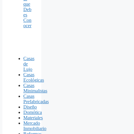
que
Deb
es
Con
ocer
Casas
de
Lujo
Casas
Ecológicas
Casas
Minimalistas
Casas
Prefabricadas
Diseño
Domótica
Materiales
Mercado
Inmobiliario
Reformas