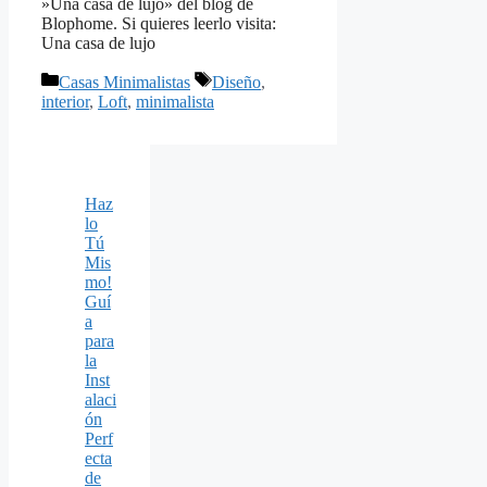
»Una casa de lujo» del blog de
Blophome. Si quieres leerlo visita:
Una casa de lujo
Categorías
Etiquetas
Casas Minimalistas
Diseño
,
interior
,
Loft
,
minimalista
Haz
lo
Tú
Mis
mo!
Guí
a
para
la
Inst
alaci
ón
Perf
ecta
de