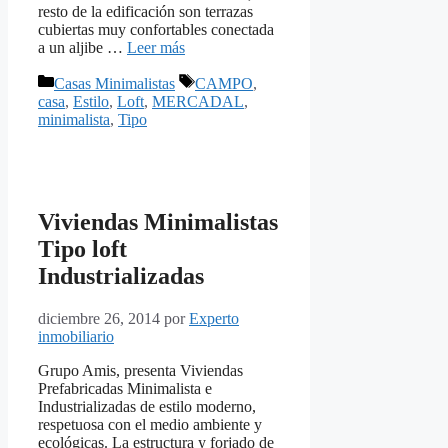
resto de la edificación son terrazas
cubiertas muy confortables conectada
a un aljibe …
Leer más
Categorías
Etiquetas
Casas Minimalistas
CAMPO
,
casa
,
Estilo
,
Loft
,
MERCADAL
,
minimalista
,
Tipo
Viviendas Minimalistas
Tipo loft
Industrializadas
diciembre 26, 2014
por
Experto
inmobiliario
Grupo Amis, presenta Viviendas
Prefabricadas Minimalista e
Industrializadas de estilo moderno,
respetuosa con el medio ambiente y
ecológicas. La estructura y forjado de