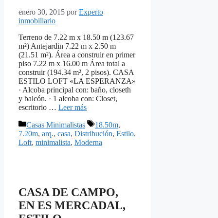
enero 30, 2015
por
Experto
inmobiliario
Terreno de 7.22 m x 18.50 m (123.67
m²) Antejardin 7.22 m x 2.50 m
(21.51 m²). Área a construir en primer
piso 7.22 m x 16.00 m Área total a
construir (194.34 m², 2 pisos). CASA
ESTILO LOFT «LA ESPERANZA»
· Alcoba principal con: baño, closeth
y balcón. · 1 alcoba con: Closet,
escritorio …
Leer más
Categorías
Etiquetas
Casas Minimalistas
18.50m
,
7.20m
,
arq.
,
casa
,
Distribución
,
Estilo
,
Loft
,
minimalista
,
Moderna
CASA DE CAMPO,
EN ES MERCADAL,