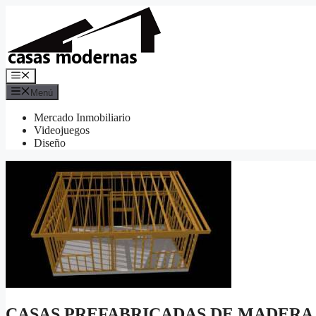
Saltar
al
contenido
Menú
Menú
Mercado Inmobiliario
Videojuegos
Diseño
CASAS PREFABRICADAS DE MADERA