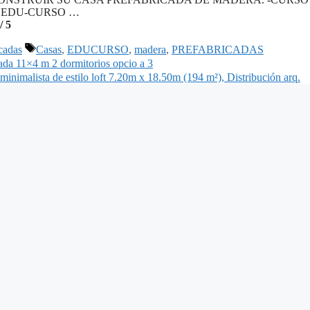
 EDU-CURSO …
/ 5
Etiquetas
cadas
Casas
,
EDUCURSO
,
madera
,
PREFABRICADAS
ada 11×4 m 2 dormitorios opcio a 3
inimalista de estilo loft 7.20m x 18.50m (194 m²), Distribución arq.