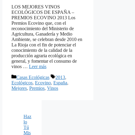
LOS MEJORES VINOS
ECOLÓGICOS DE ESPAÑA –
PREMIOS ECOVINO 2013 Los
Premios Ecovino que, con el
reconocimiento del Ministerio de
Agricultura, Ganadería y Medio
Ambiente, se celebran desde 2010 en
La Rioja con el fin de potenciar el
conocimiento de la calidad de la
producción agraria ecológica en
general, y fomentar el consumo de
vinos …
Leer más
Categorías
Etiquetas
Casas Ecológicas
2013
,
Ecológicos
,
Ecovino
,
España
,
Mejores
,
Premios
,
Vinos
Haz
lo
Tú
Mis