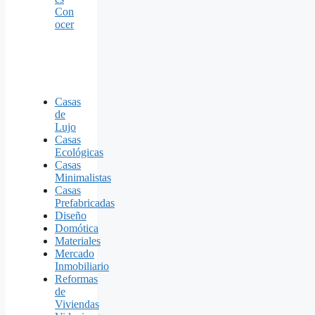
Con
ocer
Casas
de
Lujo
Casas
Ecológicas
Casas
Minimalistas
Casas
Prefabricadas
Diseño
Domótica
Materiales
Mercado
Inmobiliario
Reformas
de
Viviendas