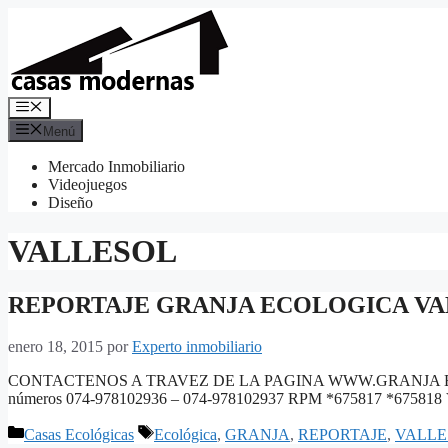
Saltar
al
contenido
Menú
Menú
Mercado Inmobiliario
Videojuegos
Diseño
VALLESOL
REPORTAJE GRANJA ECOLOGICA VA
enero 18, 2015
por
Experto inmobiliario
CONTACTENOS A TRAVEZ DE LA PAGINA WWW.GRANJA ECOLO
números 074-978102936 – 074-978102937 RPM *675817 *675818 Vi
Categorías
Etiquetas
Casas Ecológicas
Ecológica
,
GRANJA
,
REPORTAJE
,
VALLE