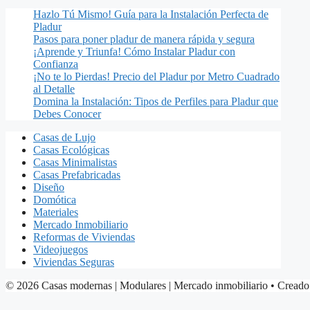
Hazlo Tú Mismo! Guía para la Instalación Perfecta de
Pladur
Pasos para poner pladur de manera rápida y segura
¡Aprende y Triunfa! Cómo Instalar Pladur con
Confianza
¡No te lo Pierdas! Precio del Pladur por Metro Cuadrado
al Detalle
Domina la Instalación: Tipos de Perfiles para Pladur que
Debes Conocer
Casas de Lujo
Casas Ecológicas
Casas Minimalistas
Casas Prefabricadas
Diseño
Domótica
Materiales
Mercado Inmobiliario
Reformas de Viviendas
Videojuegos
Viviendas Seguras
© 2026 Casas modernas | Modulares | Mercado inmobiliario
• Creado