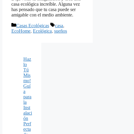
casa ecológica increíble. Alguna vez
has pensado que tu casa puede ser
amigable con el medio ambiente.
Categorías
Etiquetas
Casas Ecológicas
casa
,
EcoHome
,
Ecológica
,
sueños
Haz
lo
Tú
Mis
mo!
Guí
a
para
la
Inst
alaci
ón
Perf
ecta