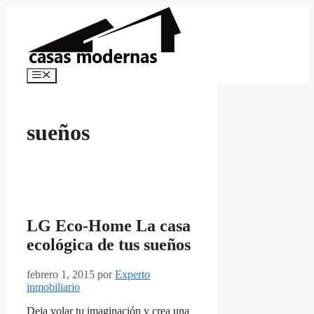
Saltar
al
contenido
Menú
sueños
LG Eco-Home La casa
ecológica de tus sueños
febrero 1, 2015
por
Experto
inmobiliario
Deja volar tu imaginación y crea una