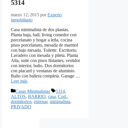
5314
marzo 12, 2015
por
Experto
inmobiliario
Casa minimalista de dos plantas.
Planta baja, hall, living comedor con
porcelanato y hogar a leña, cocina
pisos porcelanato, mesada de marmol
con bajo mesada. Toilette. Escritorio.
Lavadero con mesada y pileta. Planta
Alta, suite con pisos flotantes, vestidor
con interior, baño. Dos dormitorios
con placard y ventanas de aluminio.
Baño con bañera completa. Garage …
Leer más
Categorías
Etiquetas
Casas Minimalistas
5314
,
ALTOS
,
BARRIO
,
casa
,
Cod.
,
dormitorios
,
estrenar
,
minimalista
,
PRIVADO