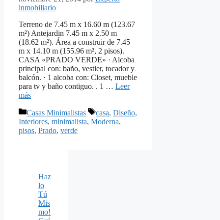
inmobiliario
Terreno de 7.45 m x 16.60 m (123.67
m²) Antejardin 7.45 m x 2.50 m
(18.62 m²). Área a construir de 7.45
m x 14.10 m (155.96 m², 2 pisos).
CASA «PRADO VERDE» · Alcoba
principal con: baño, vestier, tocador y
balcón. · 1 alcoba con: Closet, mueble
para tv y baño contiguo. . 1 …
Leer
más
Categorías
Etiquetas
Casas Minimalistas
casa
,
Diseño
,
Interiores
,
minimalista
,
Moderna
,
pisos
,
Prado
,
verde
Haz
lo
Tú
Mis
mo!