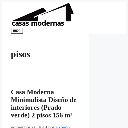
Saltar
al
contenido
Menú
pisos
Casa Moderna
Minimalista Diseño de
interiores (Prado
verde) 2 pisos 156 m²
noviembre 21, 2014
por
Experto