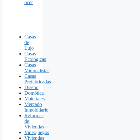
ocer
Casas
de
Lujo
Casas
Ecológicas
Casas
Minimalistas
Casas
Prefabricadas
Diseño
Domótica
Materiales
Mercado
Inmobiliario
Reformas
de
Viviendas
Videojuegos
Viviendas