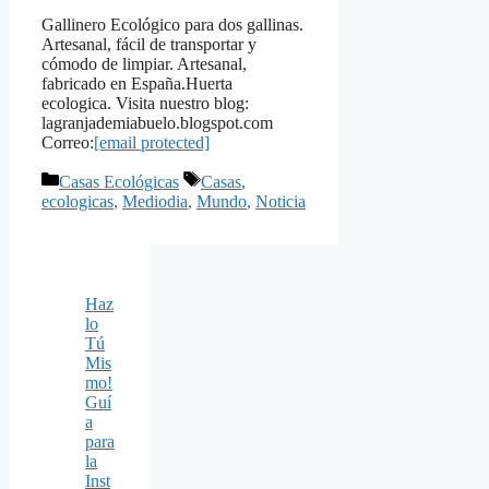
Gallinero Ecológico para dos gallinas.
Artesanal, fácil de transportar y
cómodo de limpiar. Artesanal,
fabricado en España.Huerta
ecologica. Visita nuestro blog:
lagranjademiabuelo.blogspot.com
Correo:
[email protected]
Categorías
Etiquetas
Casas Ecológicas
Casas
,
ecologicas
,
Mediodia
,
Mundo
,
Noticia
Haz
lo
Tú
Mis
mo!
Guí
a
para
la
Inst