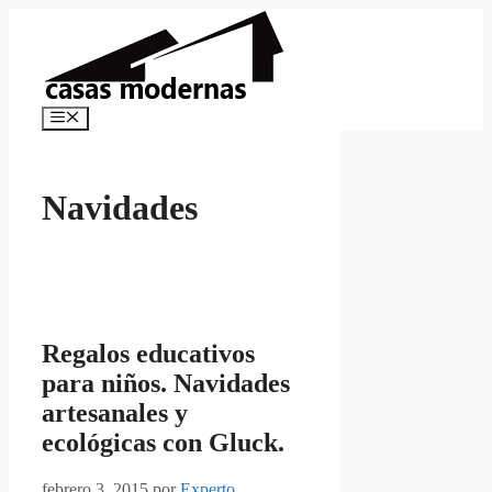
Saltar
al
contenido
Menú
Navidades
Regalos educativos
para niños. Navidades
artesanales y
ecológicas con Gluck.
febrero 3, 2015
por
Experto