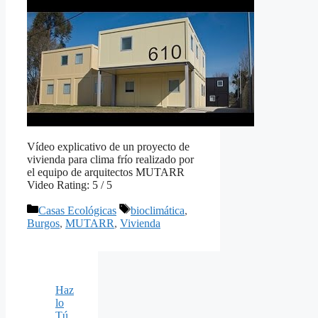
Vídeo explicativo de un proyecto de
vivienda para clima frío realizado por
el equipo de arquitectos MUTARR
Video Rating: 5 / 5
Categorías
Etiquetas
Casas Ecológicas
bioclimática
,
Burgos
,
MUTARR
,
Vivienda
Haz
lo
Tú