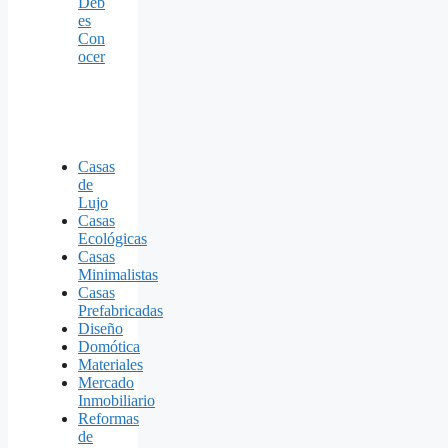
Deb
es
Con
ocer
Casas
de
Lujo
Casas
Ecológicas
Casas
Minimalistas
Casas
Prefabricadas
Diseño
Domótica
Materiales
Mercado
Inmobiliario
Reformas
de