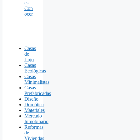
es
Con
ocer
Casas
de
Lujo
Casas
Ecológicas
Casas
Minimalistas
Casas
Prefabricadas
Diseño
Domótica
Materiales
Mercado
Inmobiliario
Reformas
de
Viviendas