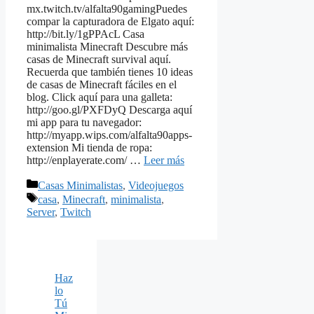
mx.twitch.tv/alfalta90gamingPuedes
compar la capturadora de Elgato aquí:
http://bit.ly/1gPPAcL Casa
minimalista Minecraft Descubre más
casas de Minecraft survival aquí.
Recuerda que también tienes 10 ideas
de casas de Minecraft fáciles en el
blog. Click aquí para una galleta:
http://goo.gl/PXFDyQ Descarga aquí
mi app para tu navegador:
http://myapp.wips.com/alfalta90apps-
extension Mi tienda de ropa:
http://enplayerate.com/ …
Leer más
Categorías
Casas Minimalistas
,
Videojuegos
Etiquetas
casa
,
Minecraft
,
minimalista
,
Server
,
Twitch
Haz
lo
Tú