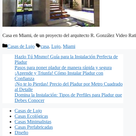
Casa en Miami, de un proyecto del arquitecto R. González Video Rati
Categorías
Etiquetas
Casas de Lujo
casa
,
Lujo
,
Miami
Hazlo Tú Mismo! Guía para la Instalación Perfecta de
Pladur
Pasos para poner pladur de manera rápida y segura
¡Aprende y Triunfa! Cómo Instalar Pladur con
Confianza
¡No te lo Pierdas! Precio del Pladur por Metro Cuadrado
al Detalle
Domina la Instalación: Tipos de Perfiles para Pladur que
Debes Conocer
Casas de Lujo
Casas Ecológicas
Casas Minimalistas
Casas Prefabricadas
Diseño