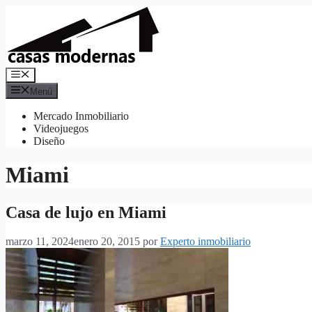
Saltar
al
contenido
Menú
Menú
Mercado Inmobiliario
Videojuegos
Diseño
Miami
Casa de lujo en Miami
marzo 11, 2024
enero 20, 2015
por
Experto inmobiliario