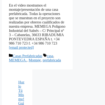
En el video mostramos el
montaje/presentación de una casa
prefabricada. Todas la operaciones
que se muestran en el proyecto son
realizadas por obreros cualificados de
nuestra empresa. MEMEGA Poligono
Industrial del Salnés – C/ Principal nº
3 – Cabanelas, 36633 RIBADUMIA
PONTEVEDRA ESPAÑA t. +34
986 710 723 f. +34 986 710 723
[email protected]
Categorías
Etiquetas
Casas Prefabricadas
casa
,
MEMEGA.
,
Montaje
,
prefabricada
Haz
lo
Tú
Mis
mo!
Guí