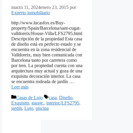
marzo 11, 2024
enero 23, 2015
por
Experto inmobiliario
http://www.lucasfox.es/Buy-
property/Spain/Barcelona/sant-cugat-
valldoreix/House-Villa/LFS2795.html
Descripción de la propiedad Esta casa
de diseño está en perfecto estado y se
encuentra en la zona residencial de
Valldoreix, muy bien comunicada con
Barcelona tanto por carretera como
por tren. La propiedad cuenta con una
arquitectura muy actual y goza de una
exquisita decoración interior. La casa
se encuentra rodeada de jardín …
Leer más
Categorías
Etiquetas
Casas de Lujo
casa
,
Diseño
,
Exquisito
,
garaje.
,
interior.|LFS2795
,
jardín
,
Lujo
,
piscina