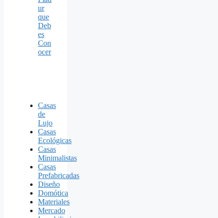
ur
que
Deb
es
Con
ocer
Casas
de
Lujo
Casas
Ecológicas
Casas
Minimalistas
Casas
Prefabricadas
Diseño
Domótica
Materiales
Mercado