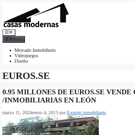
Saltar
al
contenido
Menú
Menú
Mercado Inmobiliario
Videojuegos
Diseño
EUROS.SE
0.95 MILLONES DE EUROS.SE VENDE 
/INMOBILIARIAS EN LEÓN
marzo 11, 2024
enero 4, 2015
por
Experto inmobiliario