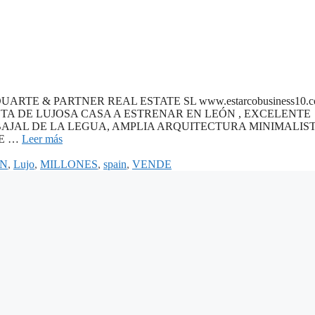
ARTE & PARTNER REAL ESTATE SL www.estarcobusiness10.c
191 VENTA DE LUJOSA CASA A ESTRENAR EN LEÓN , EXCELENTE
JAL DE LA LEGUA, AMPLIA ARQUITECTURA MINIMALIST
DE …
Leer más
N
,
Lujo
,
MILLONES
,
spain
,
VENDE