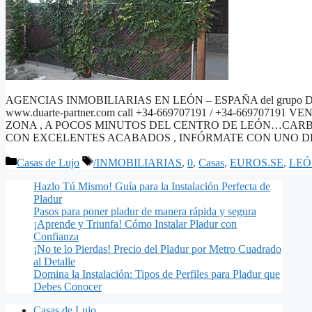
AGENCIAS INMOBILIARIAS EN LEÓN – ESPAÑA del grupo DU
www.duarte-partner.com call +34-669707191 / +34-669707
ZONA , A POCOS MINUTOS DEL CENTRO DE LEÓN…CARBA
CON EXCELENTES ACABADOS , INFÓRMATE CON UNO 
Categorías
Etiquetas
Casas de Lujo
/INMOBILIARIAS
,
0
,
Casas
,
EUROS.SE
,
LEÓ
Hazlo Tú Mismo! Guía para la Instalación Perfecta de
Pladur
Pasos para poner pladur de manera rápida y segura
¡Aprende y Triunfa! Cómo Instalar Pladur con
Confianza
¡No te lo Pierdas! Precio del Pladur por Metro Cuadrado
al Detalle
Domina la Instalación: Tipos de Perfiles para Pladur que
Debes Conocer
Casas de Lujo