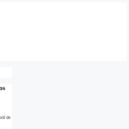
os
ril de