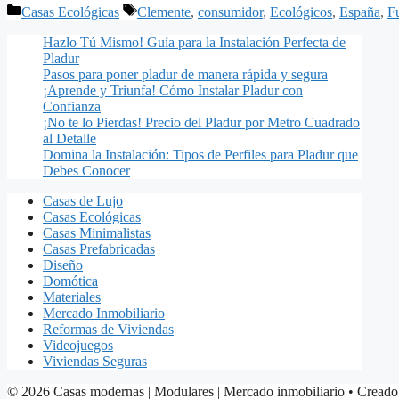
Categorías
Etiquetas
Casas Ecológicas
Clemente
,
consumidor
,
Ecológicos
,
España
,
F
Hazlo Tú Mismo! Guía para la Instalación Perfecta de
Pladur
Pasos para poner pladur de manera rápida y segura
¡Aprende y Triunfa! Cómo Instalar Pladur con
Confianza
¡No te lo Pierdas! Precio del Pladur por Metro Cuadrado
al Detalle
Domina la Instalación: Tipos de Perfiles para Pladur que
Debes Conocer
Casas de Lujo
Casas Ecológicas
Casas Minimalistas
Casas Prefabricadas
Diseño
Domótica
Materiales
Mercado Inmobiliario
Reformas de Viviendas
Videojuegos
Viviendas Seguras
© 2026 Casas modernas | Modulares | Mercado inmobiliario
• Creado