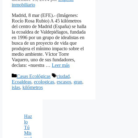
inmobiliario
Madrid, 8 mar (EFE).- (Imágenes:
Rocío Rosa Rubio) A 45 kilómetros
del centro de Madrid (España) se halla
la ecoaldea de Valdepiélagos, fundada
en 1996 por un grupo de idealistas en
busca de un proyecto de vida que
produjera el mínimo impacto sobre el
medio ambiente. Víctor Torre
Vaquero, uno de sus fundadores,
declara: «nuestra …
Leer más
Categorías
Etiquetas
Casas Ecológicas
ciudad
,
Ecoaldeas
,
ecologicas
,
escasos
,
gran
,
islas
,
kilómetros
Haz
lo
Tú
Mis