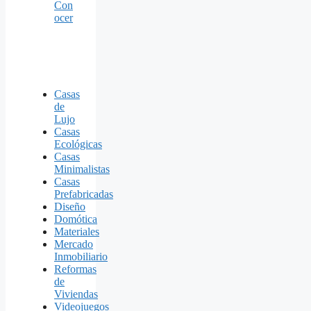
Con
ocer
Casas
de
Lujo
Casas
Ecológicas
Casas
Minimalistas
Casas
Prefabricadas
Diseño
Domótica
Materiales
Mercado
Inmobiliario
Reformas
de
Viviendas
Videojuegos