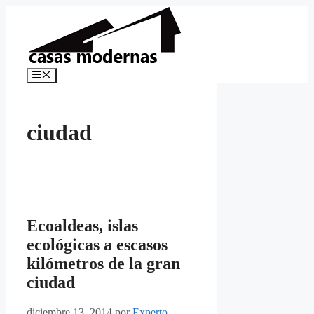
Saltar
al
contenido
Menú
ciudad
Ecoaldeas, islas
ecológicas a escasos
kilómetros de la gran
ciudad
diciembre 13, 2014
por
Experto