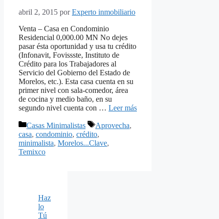
abril 2, 2015
por
Experto inmobiliario
Venta – Casa en Condominio
Residencial 0,000.00 MN No dejes
pasar ésta oportunidad y usa tu crédito
(Infonavit, Fovissste, Instituto de
Crédito para los Trabajadores al
Servicio del Gobierno del Estado de
Morelos, etc.). Esta casa cuenta en su
primer nivel con sala-comedor, área
de cocina y medio baño, en su
segundo nivel cuenta con …
Leer más
Categorías
Etiquetas
Casas Minimalistas
Aprovecha
,
casa
,
condominio
,
crédito
,
minimalista
,
Morelos...Clave
,
Temixco
Haz
lo
Tú