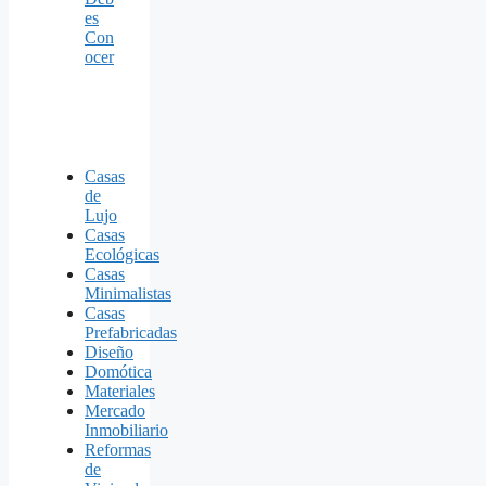
es
Con
ocer
Casas
de
Lujo
Casas
Ecológicas
Casas
Minimalistas
Casas
Prefabricadas
Diseño
Domótica
Materiales
Mercado
Inmobiliario
Reformas
de