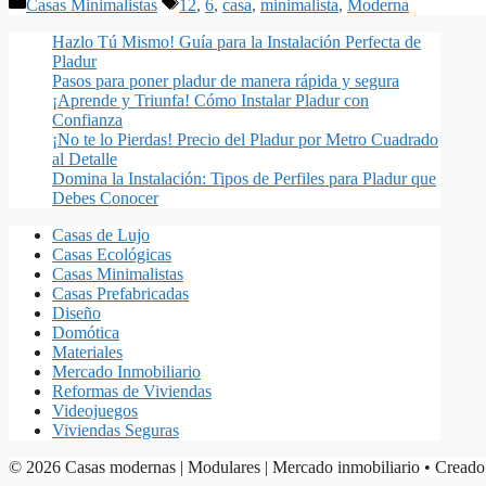
Categorías
Etiquetas
Casas Minimalistas
12
,
6
,
casa
,
minimalista
,
Moderna
Hazlo Tú Mismo! Guía para la Instalación Perfecta de
Pladur
Pasos para poner pladur de manera rápida y segura
¡Aprende y Triunfa! Cómo Instalar Pladur con
Confianza
¡No te lo Pierdas! Precio del Pladur por Metro Cuadrado
al Detalle
Domina la Instalación: Tipos de Perfiles para Pladur que
Debes Conocer
Casas de Lujo
Casas Ecológicas
Casas Minimalistas
Casas Prefabricadas
Diseño
Domótica
Materiales
Mercado Inmobiliario
Reformas de Viviendas
Videojuegos
Viviendas Seguras
© 2026 Casas modernas | Modulares | Mercado inmobiliario
• Creado