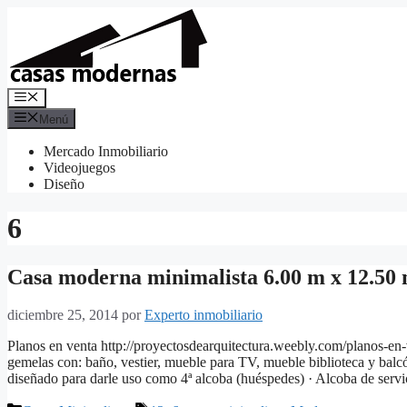
Saltar
al
contenido
Menú
Menú
Mercado Inmobiliario
Videojuegos
Diseño
6
Casa moderna minimalista 6.00 m x 12.50 
diciembre 25, 2014
por
Experto inmobiliario
Planos en venta http://proyectosdearquitectura.weebly.com/planos-en-v
gemelas con: baño, vestier, mueble para TV, mueble biblioteca y balcó
diseñado para darle uso como 4ª alcoba (huéspedes) · Alcoba de ser