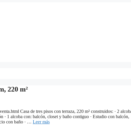
m, 220 m²
enta.html Casa de tres pisos con terraza, 220 m² construidos: · 2 alcob
n · 1 alcoba con: balcón, closet y baño contiguo · Estudio con balcón,
vicio con baño · …
Leer más