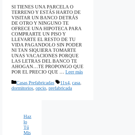
SI TIENES UNA PARCELA O
TERRENO Y ESTÁS HARTO DE
VISITAR UN BANCO DETRÁS
DE OTRO Y NINGUNO TE
OFRECE UNA HIPOTECA PARA
COMPRARTE UN PISO Y
LLEVARTE EL RESTO DE TU
VIDA PAGANDOLO SIN PODER
NI TAN SIQUIERA TOMARTE
UNAS VACACIONES PORQUE
LAS LETRAS DEL BANCO TE
AHOGAN…TE PROPONGO QUE
POR EL PRECIO QUE …
Leer más
Categorías
Etiquetas
Casas Prefabricadas
11x4
,
casa
,
dormitorios
,
opcio
,
prefabricada
Haz
lo
Tú
Mis