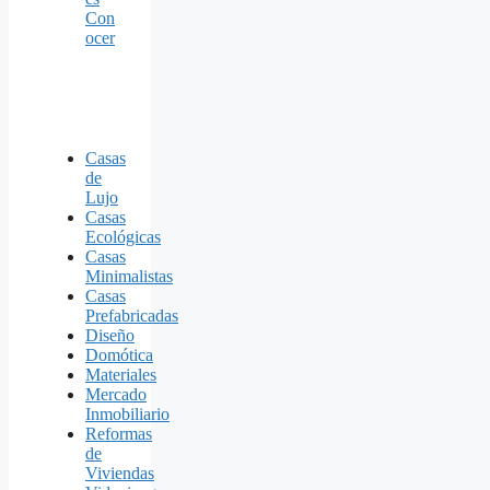
Con
ocer
Casas
de
Lujo
Casas
Ecológicas
Casas
Minimalistas
Casas
Prefabricadas
Diseño
Domótica
Materiales
Mercado
Inmobiliario
Reformas
de
Viviendas