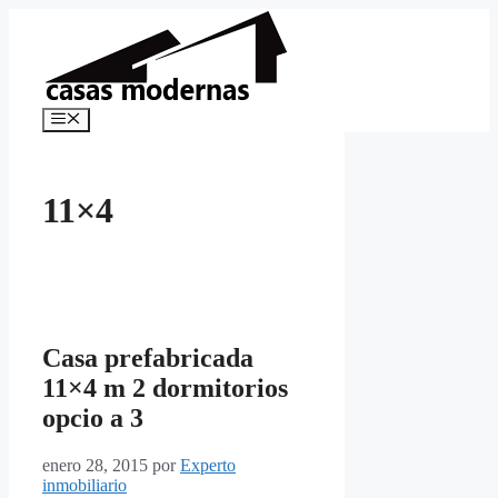
Saltar
al
contenido
Menú
11×4
Casa prefabricada
11×4 m 2 dormitorios
opcio a 3
enero 28, 2015
por
Experto
inmobiliario