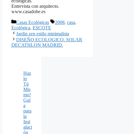
ecológicas.
Entrevista con arquitecto.
www.casadobe.es
Categorías
Etiquetas
Casas Ecológicas
2008
,
casa
,
Ecológica
,
ESCOTE
Jardin zen estilo minimalista
DISEÑO ECOLOGICO. SOLAR
DECATHLON MADRID.
Haz
lo
Tú
Mis
mo!
Guí
a
para
la
Inst
alaci
ón