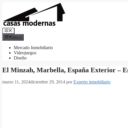
Saltar
al
contenido
Menú
Menú
Mercado Inmobiliario
Videojuegos
Diseño
El Minzah, Marbella, España Exterior – E
marzo 11, 2024
diciembre 29, 2014
por
Experto inmobiliario