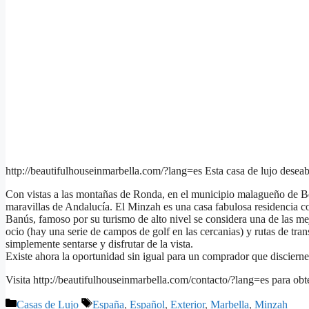
http://beautifulhouseinmarbella.com/?lang=es Esta casa de lujo deseabl
Con vistas a las montañas de Ronda, en el municipio malagueño de Be
maravillas de Andalucía. El Minzah es una casa fabulosa residencia co
Banús, famoso por su turismo de alto nivel se considera una de las mej
ocio (hay una serie de campos de golf en las cercanias) y rutas de tran
simplemente sentarse y disfrutar de la vista.
Existe ahora la oportunidad sin igual para un comprador que discierne
Visita http://beautifulhouseinmarbella.com/contacto/?lang=es para obte
Categorías
Etiquetas
Casas de Lujo
España
,
Español
,
Exterior
,
Marbella
,
Minzah